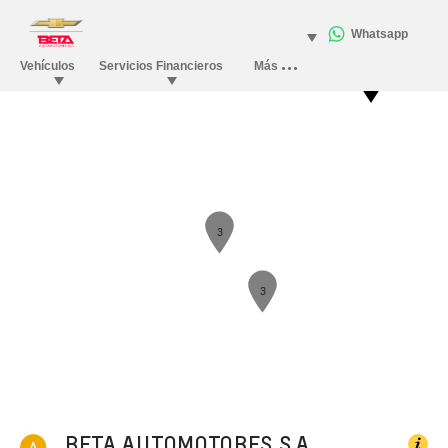
G
3
3
BETA AUTOMOTORES S.A.